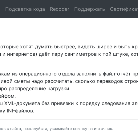
и
Подсветка кода
Recoder
Поддержать
Сертифика
оторые хотят думать быстрее, видеть ширее и быть кр
ап и интернетов) даёт пару сантиметров к той штуке, 
ам из операционного отдела заполнить файл-отчёт пр
ивой сметы надо рассчитать, сколько переводов строки
про распределение нагрузки.
ейфом.
ш XML-докумета без привязки к порядку следования эл
ку INI-файлов.
в с сайта, пожалуйста, указывайте ссылку на источник.