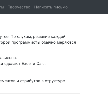
ты
Творчество
Написать письмо
утее. По слухам, решение каждой
которой программисты обычно меряются
авильно.
 сделают Excel и Calc.
ементов и атрибутов в структуре.