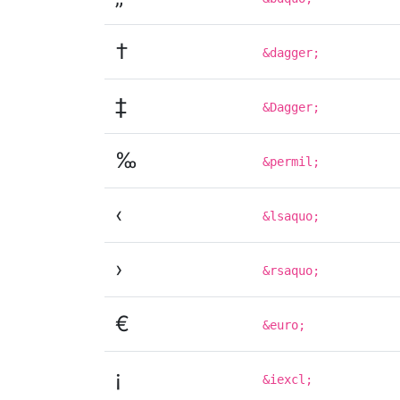
†
&dagger;
‡
&Dagger;
‰
&permil;
‹
&lsaquo;
›
&rsaquo;
€
&euro;
¡
&iexcl;