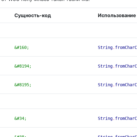
Сущность-код
Использование 
&#160;
String
.
fromCharC
&#8194;
String
.
fromCharC
&#8195;
String
.
fromCharC
&#34;
String
.
fromCharC
&#38;
String
.
fromCharC