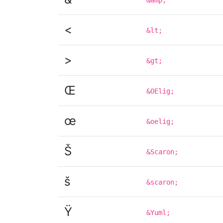
<
&lt;
>
&gt;
Œ
&OElig;
œ
&oelig;
Š
&Scaron;
š
&scaron;
Ÿ
&Yuml;