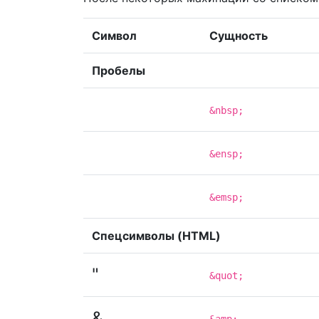
Символ
Сущность
Пробелы
&nbsp;
&ensp;
&emsp;
Спецсимволы (HTML)
"
&quot;
&
&amp;