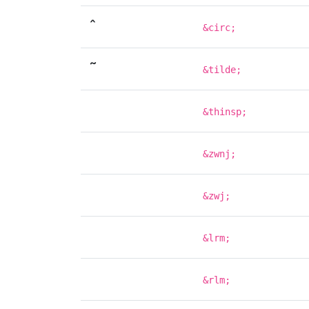
ˆ
&circ;
˜
&tilde;
&thinsp;
&zwnj;
&zwj;
&lrm;
&rlm;