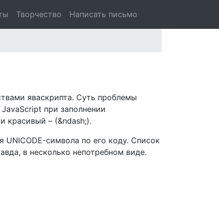
ты
Творчество
Написать письмо
ствами яваскрипта. Суть проблемы
 JavaScript при заполнении
и красивый – (&ndash;).
я UNICODE-символа по его коду. Список
равда, в несколько непотребном виде.