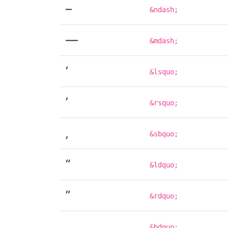
–
&ndash;
—
&mdash;
‘
&lsquo;
’
&rsquo;
‚
&sbquo;
“
&ldquo;
”
&rdquo;
„
&bdquo;