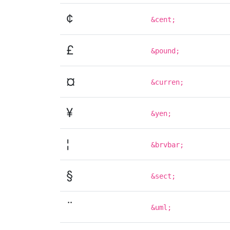
¢
&cent;
£
&pound;
¤
&curren;
¥
&yen;
¦
&brvbar;
§
&sect;
¨
&uml;