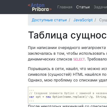
Главная
Статьи
Задач
Доступные статьи
JavaScript
Сущ
Таблица сущнос
При написании очередного
мегапроекта
заключалась в том, чтобы использовать
динамических списков
. Требовало
SELECT
Порывшись в сети, нашёл, что можно и
символов (сущностей) HTML нашёлся по
Однако, мою проблему со списками удал
// Создание элемента Option с заменой в назван
var
 opt = 
new
 Option(name.replace(/-/g, String
...
После некоторых махинаций со списком 