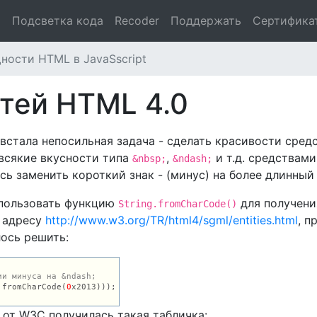
и
Подсветка кода
Recoder
Поддержать
Сертифика
ности HTML в JavaSscript
тей HTML 4.0
встала непосильная задача - сделать красивости сред
 всякие вкусности типа
,
и т.д. средствами
&nbsp;
&ndash;
сь заменить короткий знак - (минус) на более длинный 
спользовать функцию
для получени
String.fromCharCode()
 адресу
http://www.w3.org/TR/html4/sgml/entities.html
, п
ось решить:
ии минуса на &ndash;
.fromCharCode(
0
x2013)));

от W3C получилась такая табличка: