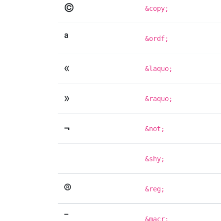
©
&copy;
ª
&ordf;
«
&laquo;
»
&raquo;
¬
&not;
&shy;
®
&reg;
¯
&macr;