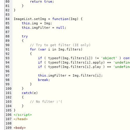
80
return
true
;

81
    }

82
}

83
84
ImageList.setImg = 
function
(Img) {

85
this
.img = Img;

86
this
.imgFilter = 
null
;

87
88
try
89
    {

90
// Try to get filter (IE only)
91
for
 (
var
 i in Img.filters)

92
        {

93
if
 ( typeof(Img.filters[i]) != 
'object'
 ) 
con
94
if
 ( typeof(Img.filters[i].apply) == 
'undefin
95
if
 ( typeof(Img.filters[i].play ) == 
'undefin
96
97
this
.imgFilter = Img.filters[i];

98
break
;

99
        }

100
    }

101
catch
(e)

102
    {

103
// No filter :'(
104
    }

105
106
</script>
107
</head>
108
109
<body>