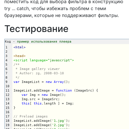
поместить код для выбора фильтра в конструкцию
try ... catch, чтобы избежать проблем с теми
браузерами, которые не поддерживают фильтры.
Тестирование
Код -
 пример использования плеера
1
<html>
2
3
<head>
4
<script language=
"javascript"
>
5
/**

6
 * Image gallery viewer

7
 * Author: zg, 2008-03-10

8
 */
9
var
 ImageList = 
new
Array
();

10
11
ImageList.addImage = 
function
 (ImageSrc) {

12
var
 Img = 
new
 Image();

13
    Img.src = ImageSrc;

14
this
[ 
this
.length ] = Img;

15
}

16
17
// Preload images
18
ImageList.addImage(
'1.jpg'
);

19
ImageList.addImage(
'2.jpg'
);
