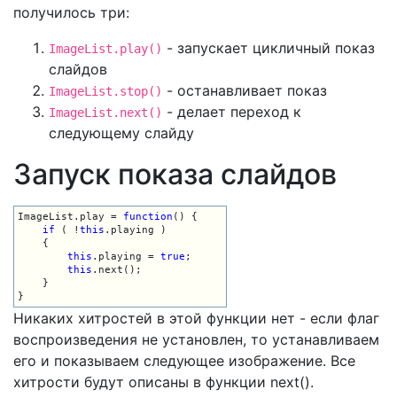
получилось три:
- запускает цикличный показ
ImageList.play()
слайдов
- останавливает показ
ImageList.stop()
- делает переход к
ImageList.next()
следующему слайду
Запуск показа слайдов
ImageList.play = 
function
() {

if
 ( !
this
.playing )

    {

this
.playing = 
true
;

this
.next();

    }

}
Никаких хитростей в этой функции нет - если флаг
воспроизведения не установлен, то устанавливаем
его и показываем следующее изображение. Все
хитрости будут описаны в функции next().