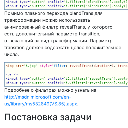
<input type=
"button"
 onclick=
"i.filters['blendTrans'].apply()
<input type=
"button"
 onclick=
"i.filters['blendTrans'].apply()
Помимо плавного перехода blendTrans для
трансформации можно использовать
анимированный фильтр revealTrans, у которого
есть дополнительный параметр transition,
отвечающий за вид трансформации. Параметр
transition должен содержать целое положительное
число.
<img src=
"3.jpg"
style="
filter
: 
revealTrans
(
duration
=
1
, 
trans
<br />
<input type=
"button"
 onclick=
"i2.filters['revealTrans'].apply
<input type=
"button"
 onclick=
"i2.filters['revealTrans'].apply
Подробнее о фильтрах можно узнать на
http://msdn.microsoft.com/en-
us/library/ms532849(VS.85).aspx
.
Постановка задачи