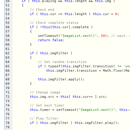
50
if
 ( 
this
.playing && 
this
.length && 
this
.img )

51
    {

52
// Check end
53
if
 ( 
this
.cur >= 
this
.length ) 
this
.cur = 
0
;

54
55
// Check complete status
56
if
 ( !
this
[
this
.cur].complete )

57
        {

58
            setTimeout(
"ImageList.next()"
, 
50
); 
// wait, 
59
return
false
;

60
        }

61
62
if
 ( 
this
.imgFilter )

63
        {

64
// Set random transition
65
if
 ( typeof(
this
.imgFilter.transition) != 
'un
66
this
.imgFilter.transition = Math.floor(Ma
67
68
this
.imgFilter.apply();

69
        }

70
71
// Change image
72
this
.img.src = 
this
[ 
this
.cur++ ].src;

73
74
// Set next timer
75
this
.timer = setTimeout(
"ImageList.next()"
, 
this
.
76
77
// Play filter
78
if
 ( 
this
.imgFilter ) 
this
.imgFilter.play();

79