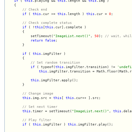
if
 ( 
this
.playing && 
this
.length && 
this
.img )

    {

// Check end
if
 ( 
this
.cur >= 
this
.length ) 
this
.cur = 
0
;

// Check complete status
if
 ( !
this
[
this
.cur].complete )

        {

            setTimeout(
"ImageList.next()"
, 
50
); 
// wait, whil
return
false
;

        }

if
 ( 
this
.imgFilter )

        {

// Set random transition
if
 ( typeof(
this
.imgFilter.transition) != 
'undefi
this
.imgFilter.transition = Math.floor(Math.r
this
.imgFilter.apply();

        }

// Change image
this
.img.src = 
this
[ 
this
.cur++ ].src;

// Set next timer
this
.timer = setTimeout(
"ImageList.next()"
, 
this
.dela
// Play filter
if
 ( 
this
.imgFilter ) 
this
.imgFilter.play();
