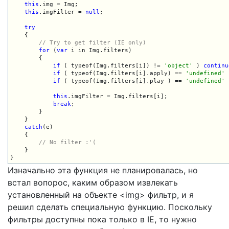
this
.img = Img;

this
.imgFilter = 
null
;

try
    {

// Try to get filter (IE only)
for
 (
var
 i in Img.filters)

        {

if
 ( typeof(Img.filters[i]) != 
'object'
 ) 
continu
if
 ( typeof(Img.filters[i].apply) == 
'undefined'
 
if
 ( typeof(Img.filters[i].play ) == 
'undefined'
 
this
.imgFilter = Img.filters[i];

break
;

        }

    }

catch
(e)

    {

// No filter :'(
    }

}
Изначально эта функция не планировалась, но
встал вопорос, каким образом извлекать
установленный на объекте <img> фильтр, и я
решил сделать специальную функцию. Поскольку
фильтры доступны пока только в IE, то нужно