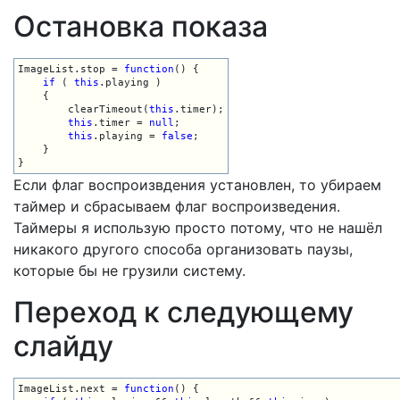
Остановка показа
ImageList.stop = 
function
() {

if
 ( 
this
.playing )

    {

        clearTimeout(
this
.timer);

this
.timer = 
null
;

this
.playing = 
false
;

    }

}
Если флаг воспроизвдения установлен, то убираем
таймер и сбрасываем флаг воспроизведения.
Таймеры я использую просто потому, что не нашёл
никакого другого способа организовать паузы,
которые бы не грузили систему.
Переход к следующему
слайду
ImageList.next = 
function
() {
