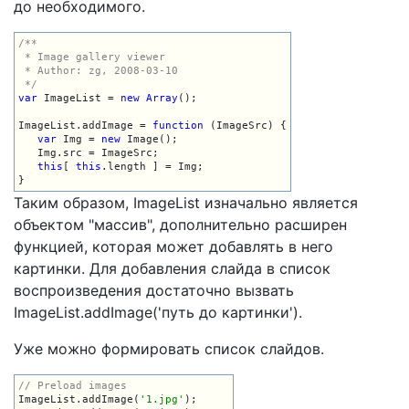
до необходимого.
/**

 * Image gallery viewer

 * Author: zg, 2008-03-10

 */
var
 ImageList = 
new
Array
();

ImageList.addImage = 
function
 (ImageSrc) {

var
 Img = 
new
 Image();

   Img.src = ImageSrc;

this
[ 
this
.length ] = Img;

Таким образом, ImageList изначально является
объектом "массив", дополнительно расширен
функцией, которая может добавлять в него
картинки. Для добавления слайда в список
воспроизведения достаточно вызвать
ImageList.addImage('путь до картинки').
Уже можно формировать список слайдов.
// Preload images
ImageList.addImage(
'1.jpg'
);
