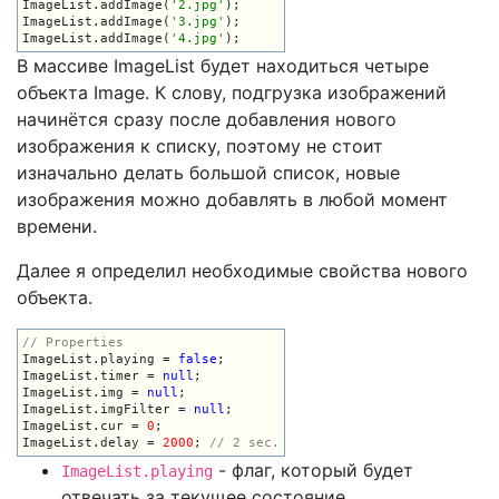
ImageList.addImage(
'2.jpg'
);

ImageList.addImage(
'3.jpg'
);

ImageList.addImage(
'4.jpg'
);
В массиве ImageList будет находиться четыре
объекта Image. К слову, подгрузка изображений
начинётся сразу после добавления нового
изображения к списку, поэтому не стоит
изначально делать большой список, новые
изображения можно добавлять в любой момент
времени.
Далее я определил необходимые свойства нового
объекта.
// Properties
ImageList.playing = 
false
;

ImageList.timer = 
null
;

ImageList.img = 
null
;

ImageList.imgFilter = 
null
;

ImageList.cur = 
0
;

ImageList.delay = 
2000
; 
// 2 sec.
- флаг, который будет
ImageList.playing
отвечать за текущее состояние