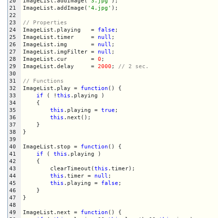
20
ImageList.addImage(
'3.jpg'
);

21
ImageList.addImage(
'4.jpg'
);

22
23
// Properties
24
ImageList.playing   = 
false
;

25
ImageList.timer     = 
null
;

26
ImageList.img       = 
null
;

27
ImageList.imgFilter = 
null
;

28
ImageList.cur       = 
0
;

29
ImageList.delay     = 
2000
; 
// 2 sec.
30
31
// Functions
32
ImageList.play = 
function
() {

33
if
 ( !
this
.playing )

34
    {

35
this
.playing = 
true
;

36
this
.next();

37
    }

38
}

39
40
ImageList.stop = 
function
() {

41
if
 ( 
this
.playing )

42
    {

43
        clearTimeout(
this
.timer);

44
this
.timer = 
null
;

45
this
.playing = 
false
;

46
    }

47
}

48
49
ImageList.next = 
function
() {
