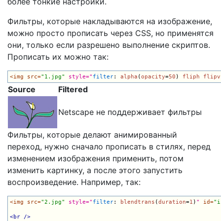
более тонкие настройки.
Фильтры, которые накладываются на изображение,
можно просто прописать через CSS, но применятся
они, только если разрешено выполнение скриптов.
Прописать их можно так:
<img src=
"1.jpg"
style="
filter
: 
alpha
(
opacity
=
50
) 
fliph
flipv
Source
Filtered
Netscape не поддерживает фильтры
Фильтры, которые делают анимированный
переход, нужно сначало прописать в стилях, перед
изменением изображения применить, потом
изменить картинку, а после этого запустить
воспроизведение. Например, так:
<img src=
"2.jpg"
style="
filter
: 
blendtrans
(
duration
=
1
)
"
 id=
"i
<br />