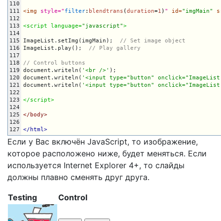
110
111
<img 
style="
filter
:
blendtrans
(
duration
=
1
)
"
 id=
"imgMain"
 s
112
113
<script language=
"javascript"
>
114
115
ImageList.setImg(imgMain);  
// Set image object
116
ImageList.play();  
// Play gallery
117
118
// Control buttons
119
document.writeln(
'<br />'
);

120
document.writeln(
'<input type="button" onclick="ImageList
121
document.writeln(
'<input type="button" onclick="ImageList
122
123
</script>
124
125
</body>
126
127
</html>
Если у Вас включён JavaScript, то изображение,
которое расположено ниже, будет меняться. Если
используется Internet Explorer 4+, то слайды
должны плавно сменять друг друга.
Testing
Control