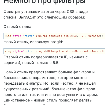
Немного про фильтры
Фильтры устанавливаются через CSS в виде
списка. Выглядит это следующим образом:
Старый стиль:
<img 
style="
filter
:
Фильтр1
(
параметр
=
значенме
, 
...
) 
Фильтр2
() 
Новый стиль, используя progid:
<img 
style="
filter
:
progid
:
DXImageTransform.Microsoft.Фильтр1
(
Старый стиль поддерживается IE, начиная с
версии 4, новый только с 5.5.
Новый стиль предоставляет больше фильтров и
большее число параметров, которое можно
передавать фильтру. Но, если честно, я не нашёл
существенных различий, большенство фильтров
нового стиля так или иначе доступны и в старом.
Единственное - новый стиль позволяет делать