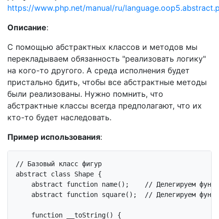
https://www.php.net/manual/ru/language.oop5.abstract.
Описание
:
С помощью абстрактных классов и методов мы
перекладываем обязанность "реализовать логику"
на кого-то другого. А среда исполнения будет
пристально бдить, чтобы все абстрактные методы
были реализованы. Нужно помнить, что
абстрактные классы всегда предполагают, что их
кто-то будет наследовать.
Пример использования
:
// Базовый класс фигур
abstract
class
Shape
{

abstract
function
name
()
;    
// Делегируем функц
abstract
function
square
()
;  
// Делегируем функц
function
__toString
()
{
