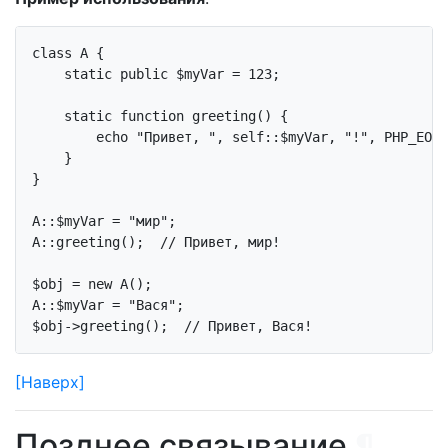
class
A
{

static
public
 $myVar = 
123
;

static
function
greeting
()
{

echo
"Привет, "
, 
self
::$myVar, 
"!"
, PHP_EOL;

    }

}

A::$myVar = 
"мир"
;

A::greeting();  
// Привет, мир!
$obj = 
new
 A();

A::$myVar = 
"Вася"
;

$obj->greeting();  
// Привет, Вася!
[Наверх]
Позднее связывание
¶