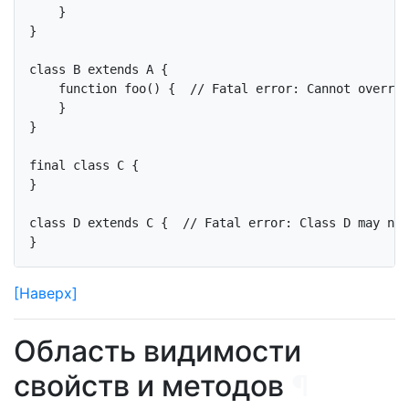
    }

}

class
B
extends
A
{

function
foo
()
{  
// Fatal error: Cannot overrid
    }

}

final
class
C
{

}

class
D
extends
C
{  
// Fatal error: Class D may not
[Наверх]
Область видимости
свойств и методов
¶