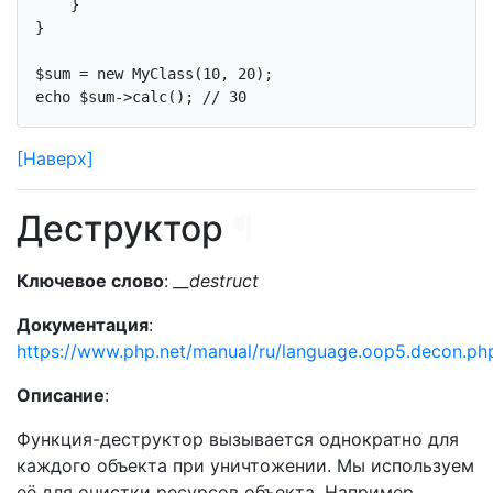
    }

}

$sum = 
new
 MyClass(
10
, 
20
echo
 $sum->calc(); 
// 30
[Наверх]
Деструктор
¶
Ключевое слово
:
__destruct
Документация
:
https://www.php.net/manual/ru/language.oop5.decon.ph
Описание
:
Функция-деструктор вызывается однократно для
каждого объекта при уничтожении. Мы используем
её для очистки ресурсов объекта. Например,