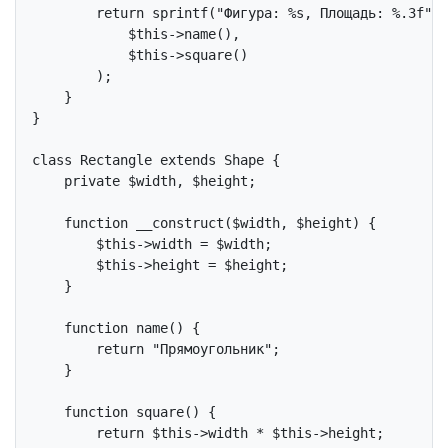
return
 sprintf(
"Фигура: %s, Площадь: %.3f"
,

$this
->name(),

$this
->square()

        );

    }

}

class
Rectangle
extends
Shape
{

private
 $width, $height;

function
__construct
($width, $height)
{

$this
->width = $width;

$this
->height = $height;

    }

function
name
()
{

return
"Прямоугольник"
;

    }

function
square
()
{

return
$this
->width * 
$this
->height;
