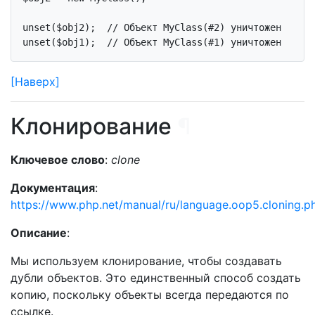
unset
($obj2);  
// Объект MyClass(#2) уничтожен
unset
($obj1);  
// Объект MyClass(#1) уничтожен
[Наверх]
Клонирование
¶
Ключевое слово
:
clone
Документация
:
https://www.php.net/manual/ru/language.oop5.cloning.p
Описание
:
Мы используем клонирование, чтобы создавать
дубли объектов. Это единственный способ создать
копию, поскольку объекты всегда передаются по
ссылке.