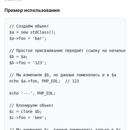
Пример использования
:
// Создаём объект
$a = 
new
 stdClass();

$a->foo = 
'bar'
;

// Простое присваивание передаёт ссылку на начальный
$b = $a;

$b->foo = 
'123'
;

// Мы изменили $b, но данные поменялись и в $a
echo
 $a->foo, PHP_EOL;  
// 123
echo
'---'
, PHP_EOL;

// Клонируем объект
$c = 
clone
 $b;

$c->foo = 
'bee'
;

// Мы изменили $c, данные поменялись только в $c