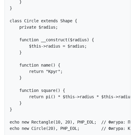
    }

}

class
Circle
extends
Shape
{

private
 $radius;

function
__construct
($radius)
{

$this
->radius = $radius;

    }

function
name
()
{

return
"Круг"
;

    }

function
square
()
{

return
 pi() * 
$this
->radius * 
$this
->radius;

    }

}

echo
new
 Rectangle(
10
, 
20
), PHP_EOL;  
// Фигура: Пря
echo
new
 Circle(
20
), PHP_EOL;         
// Фигура: Кру