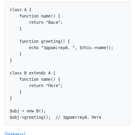
class
A
{

function
name
()
{

return
"Вася"
;

    }

function
greeting
()
{

echo
"Здравствуй, "
, 
$this
->name();

    }

}

class
B
extends
A
{

function
name
()
{

return
"Петя"
;

    }

}

$obj = 
new
 B();

$obj->greeting();  
// Здравствуй, Петя
[Наверх]