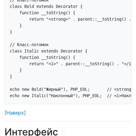
class
Bold
extends
Decorator
{

function
__toString
()
{

return
"<strong>"
 . 
parent
::__toString() . 
"
    }    

}

// Класс-потомок
class
Italic
extends
Decorator
{

function
__toString
()
{

return
"<i>"
 . 
parent
::__toString() . 
"</i>"
    }    

}

echo
new
 Bold(
"Жирный"
), PHP_EOL;       
// <strong>Ж
echo
new
 Italic(
"Наклонный"
), PHP_EOL;  
// <i>Наклон
[Наверх]
Интерфейс
¶