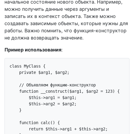
начальное состояние нового объекта. Например,
можно получить данные через аргументы и
записать их в контекст объекта. Также можно
создавать зависимые объекты, которые нужны для
работы. Важно помнить, что функция-конструктор
не должна возвращать значение.
Пример использования
:
class
MyClass
{

private
 $arg1, $arg2;

// Объявляем функцию-конструктор
function
__construct
($arg1, $arg2 = 
123
)
{

$this
->arg1 = $arg1;

$this
->arg2 = $arg2;

    }

function
calc
()
{

return
$this
->arg1 + 
$this
->arg2;
