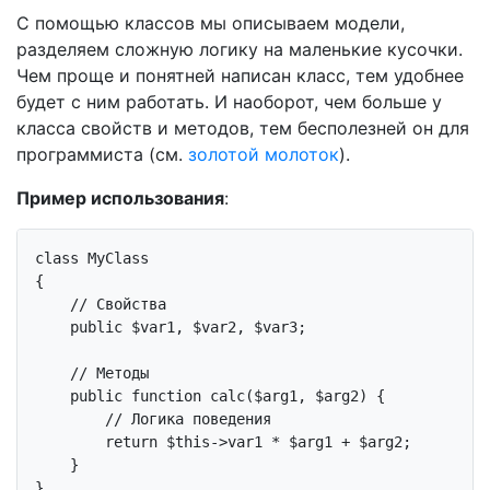
С помощью классов мы описываем модели,
разделяем сложную логику на маленькие кусочки.
Чем проще и понятней написан класс, тем удобнее
будет с ним работать. И наоборот, чем больше у
класса свойств и методов, тем бесполезней он для
программиста (см.
золотой молоток
).
Пример использования
:
class
MyClass
{

// Свойства
public
 $var1, $var2, $var3;

// Методы
public
function
calc
($arg1, $arg2)
{

// Логика поведения
return
$this
->var1 * $arg1 + $arg2;

    }

}
