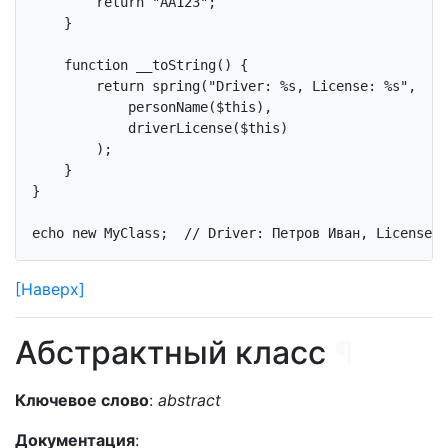
return
"AA123"
;

    }

function
__toString
()
{

return
 spring(
"Driver: %s, License: %s"
, 

            personName(
$this
),

            driverLicense(
$this
)

        );

    }

}

echo
new
 MyClass;  
// Driver: Петров Иван, License: 
[Наверх]
Абстрактный класс
¶
Ключевое слово
:
abstract
Документация
: