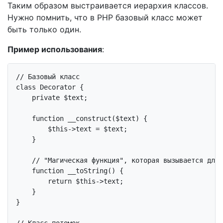
Таким образом выстраивается иерархия классов.
Нужно помнить, что в PHP базовый класс может
быть только один.
Пример использования
:
// Базовый класс
class
Decorator
{

private
 $text;

function
__construct
($text)
{

$this
->text = $text;

    }

// "Магическая функция", которая вызывается для 
function
__toString
()
{

return
$this
->text;

    }

}

// Класс-потомок