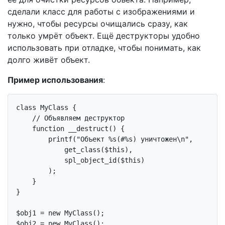
сделали класс для работы с изображениями и
нужно, чтобы ресурсы очищались сразу, как
только умрёт объект. Ещё деструкторы удобно
использовать при отладке, чтобы понимать, как
долго живёт объект.
Пример использования
:
class
MyClass
{

// Объявляем деструктор
function
__destruct
()
{

        printf(
"Объект %s(#%s) уничтожен\n"
, 

            get_class(
$this
),

            spl_object_id(
$this
)

        );

    }

}

$obj1 = 
new
 MyClass();

$obj2 = 
new
 MyClass();
