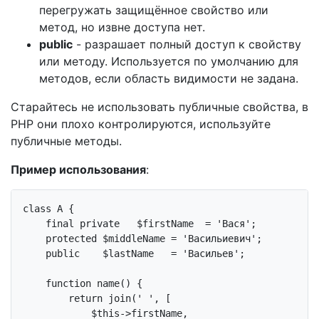
перегружать защищённое свойство или
метод, но извне доступа нет.
public
- разрашает полный доступ к свойству
или методу. Используется по умолчанию для
методов, если область видимости не задана.
Старайтесь не использовать публичные свойства, в
PHP они плохо контролируются, используйте
публичные методы.
Пример использования
:
class
A
{

final
private
   $firstName  = 
'Вася'
;

protected
 $middleName = 
'Васильиевич'
;

public
    $lastName   = 
'Васильев'
;

function
name
()
{

return
 join(
' '
, [

$this
->firstName,
