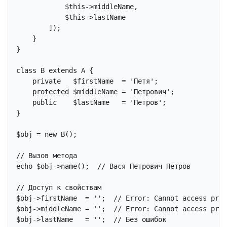
$this
->middleName,

$this
->lastName

        ]);

    }

}

class
B
extends
A
{

private
   $firstName  = 
'Петя'
;

protected
 $middleName = 
'Петрович'
;

public
    $lastName   = 
'Петров'
;

}

$obj = 
new
 B();

// Вызов метода
echo
 $obj->name();  
// Вася Петрович Петров
// Доступ к свойствам
$obj->firstName  = 
''
;  
// Error: Cannot access priv
$obj->middleName = 
''
;  
// Error: Cannot access prot
$obj->lastName   = 
''
;  
// Без ошибок