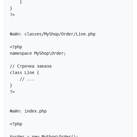
    }

?>
Файл: classes/MyShop/Order/Line.php

<?php
namespace
MyShop
\
Order
;

// Строчка заказа
class
Line
{

// ...
?>
Файл: index.php

<?php
$order = 
new
 MyShop\Order();
