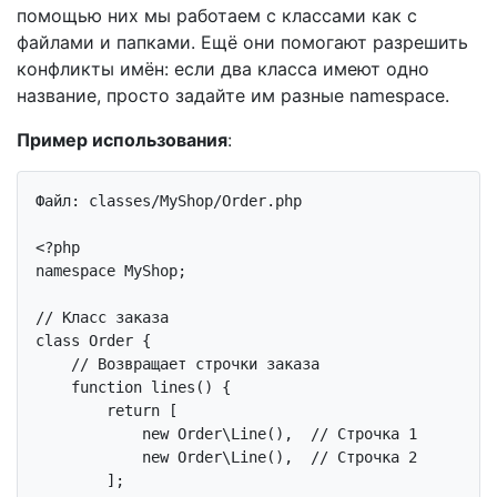
помощью них мы работаем с классами как с
файлами и папками. Ещё они помогают разрешить
конфликты имён: если два класса имеют одно
название, просто задайте им разные namespace.
Пример использования
:
Файл: classes/MyShop/Order.php

<?php
namespace
MyShop
;

// Класс заказа
class
Order
{

// Возвращает строчки заказа
function
lines
()
{

return
 [

new
 Order\Line(),  
// Строчка 1
new
 Order\Line(),  
// Строчка 2
        ];
