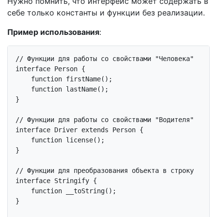
Нужно помнить, что интерфейс может содержать в
себе только константы и функции без реализации.
Пример использования
:
// Функции для работы со свойствами "Человека"
interface
Person
{

function
firstName
()
;

function
lastName
()
;

}

// Функции для работы со свойствами "Водителя"
interface
Driver
extends
Person
{

function
license
()
;

}

// Функции для преобразования объекта в строку
interface
Stringify
{

function
__toString
()
;

}
