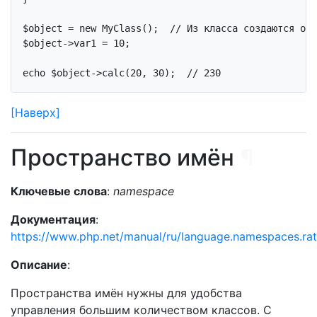
$object = 
new
 MyClass();  
// Из класса создаются объ
$object->var1 = 
10
;

echo
 $object->calc(
20
, 
30
);  
// 230
[Наверх]
Пространство имён
¶
Ключевые слова
:
namespace
Документация
:
https://www.php.net/manual/ru/language.namespaces.rat
Описание
:
Пространства имён нужны для удобства
управления большим количеством классов. С