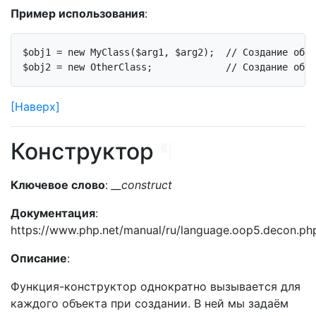
Пример использования
:
$obj1 = 
new
 MyClass($arg1, $arg2);  
// Создание объе
$obj2 = 
new
 OtherClass;             
// Создание объе
[Наверх]
Конструктор
¶
Ключевое слово
:
__construct
Документация
:
https://www.php.net/manual/ru/language.oop5.decon.ph
Описание
:
Функция-конструктор однократно вызывается для
каждого объекта при создании. В ней мы задаём