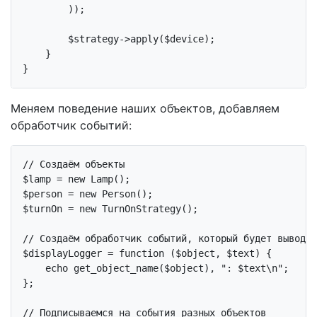
        ));

        $strategy->apply($device);

    }

Меняем поведение наших объектов, добавляем
обработчик событий:
// Создаём объекты
$lamp = 
new
 Lamp();

$person = 
new
 Person();

$turnOn = 
new
 TurnOnStrategy();

// Создаём обработчик событий, который будет выводит
$displayLogger = 
function
($object, $text)
{

echo
 get_object_name($object), 
": $text\n"
;

};

// Подписываемся на события разных объектов