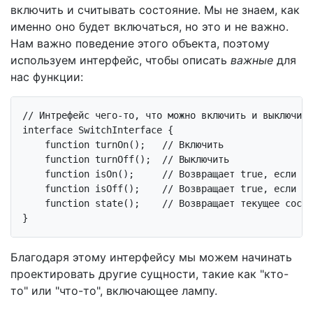
включить и считывать состояние. Мы не знаем, как
именно оно будет включаться, но это и не важно.
Нам важно поведение этого объекта, поэтому
используем интерфейс, чтобы описать
важные
для
нас функции:
// Интрефейс чего-то, что можно включить и выключить
interface
SwitchInterface
{

function
turnOn
()
;   
// Включить
function
turnOff
()
;  
// Выключить
function
isOn
()
;     
// Возвращает true, если вк
function
isOff
()
;    
// Возвращает true, если вы
function
state
()
;    
// Возвращает текущее состо
Благодаря этому интерфейсу мы можем начинать
проектировать другие сущности, такие как "кто-
то" или "что-то", включающее лампу.