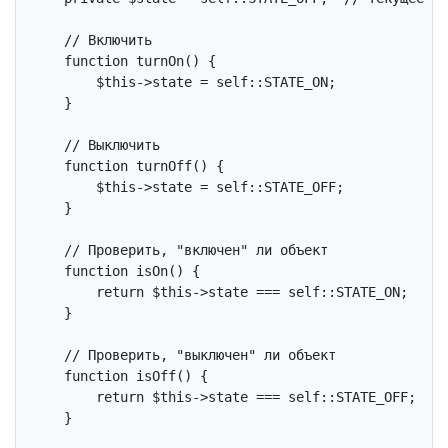
// Включить
function
turnOn
()
{

$this
->state = 
self
::STATE_ON;

    }

// Выключить
function
turnOff
()
{

$this
->state = 
self
::STATE_OFF;

    }

// Проверить, "включен" ли объект
function
isOn
()
{

return
$this
->state === 
self
::STATE_ON;

    }

// Проверить, "выключен" ли объект
function
isOff
()
{

return
$this
->state === 
self
::STATE_OFF;

    }
