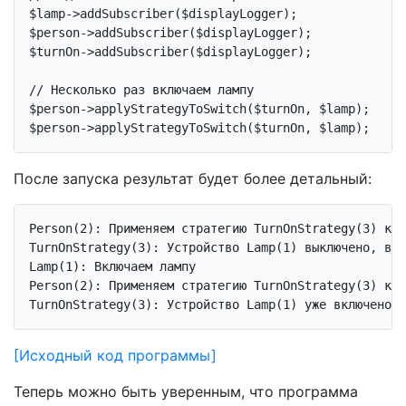
$lamp->addSubscriber($displayLogger);

$person->addSubscriber($displayLogger);

$turnOn->addSubscriber($displayLogger);

// Несколько раз включаем лампу
$person->applyStrategyToSwitch($turnOn, $lamp);

После запуска результат будет более детальный:
Person(2): Применяем стратегию TurnOnStrategy(3) к L
TurnOnStrategy(3): Устройство Lamp(1) выключено, вкл
Lamp(1): Включаем лампу

Person(2): Применяем стратегию TurnOnStrategy(3) к L
[Исходный код программы]
Теперь можно быть уверенным, что программа