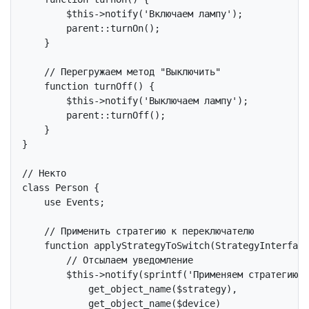
$this
->notify(
'Включаем лампу'
);

parent
::turnOn();

    }

// Перегружаем метод "Выключить"
function
turnOff
()
{

$this
->notify(
'Выключаем лампу'
);

parent
::turnOff();

    }

}

// Некто
class
Person
{

use
Events
;

// Применить стратегию к переключателю
function
applyStrategyToSwitch
(StrategyInterface
// Отсылаем уведомление
$this
->notify(sprintf(
'Применяем стратегию %
            get_object_name($strategy),

            get_object_name($device)
