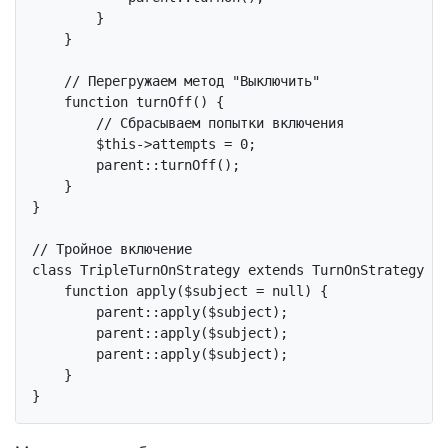
        }

    }

// Перегружаем метод "Выключить"
function
turnOff
()
{

// Сбрасываем попытки включения
$this
->attempts = 
0
;

parent
::turnOff();

    }

}

// Тройное включение
class
TripleTurnOnStrategy
extends
TurnOnStrategy
{

function
apply
($subject = null)
{

parent
::apply($subject);

parent
::apply($subject);

parent
::apply($subject);

    }
