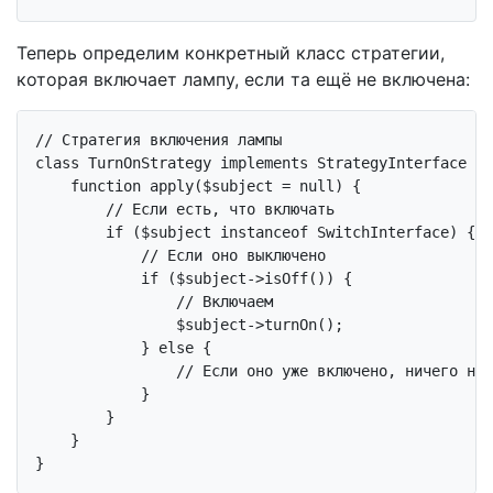
Теперь определим конкретный класс стратегии,
которая включает лампу, если та ещё не включена:
// Стратегия включения лампы
class
TurnOnStrategy
implements
StrategyInterface
{

function
apply
($subject = null)
{

// Если есть, что включать
if
 ($subject 
instanceof
 SwitchInterface) {

// Если оно выключено
if
 ($subject->isOff()) {

// Включаем
                $subject->turnOn();

            } 
else
 {

// Если оно уже включено, ничего не 
            }

        }

    }
