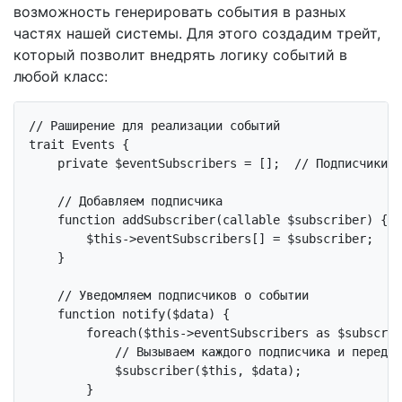
возможность генерировать события в разных
частях нашей системы. Для этого создадим трейт,
который позволит внедрять логику событий в
любой класс:
// Раширение для реализации событий
trait
 Events {

private
 $eventSubscribers = [];  
// Подписчики
// Добавляем подписчика
function
addSubscriber
(callable $subscriber)
{

$this
->eventSubscribers[] = $subscriber;

    }

// Уведомляем подписчиков о событии
function
notify
($data)
{

foreach
(
$this
->eventSubscribers 
as
 $subscrib
// Вызываем каждого подписчика и передаё
            $subscriber(
$this
, $data);

        }
