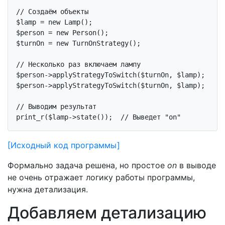
// Создаём объекты
$lamp = 
new
 Lamp();

$person = 
new
 Person();

$turnOn = 
new
 TurnOnStrategy();

// Несколько раз включаем лампу
$person->applyStrategyToSwitch($turnOn, $lamp);

$person->applyStrategyToSwitch($turnOn, $lamp);

// Выводим результат
print_r($lamp->state());  
// Выведет "on"
[Исходный код программы]
Формально задача решена, но простое
on
в выводе
не очень отражает логику работы программы,
нужна детализация.
Добавляем детализацию