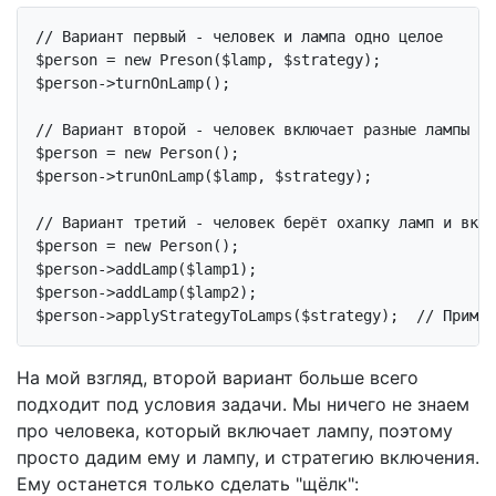
// Вариант первый - человек и лампа одно целое
$person = 
new
 Preson($lamp, $strategy);

$person->turnOnLamp();

// Вариант второй - человек включает разные лампы
$person = 
new
 Person();

$person->trunOnLamp($lamp, $strategy);

// Вариант третий - человек берёт охапку ламп и вклю
$person = 
new
 Person();

$person->addLamp($lamp1);

$person->addLamp($lamp2);

$person->applyStrategyToLamps($strategy);  
// Примен
На мой взгляд, второй вариант больше всего
подходит под условия задачи. Мы ничего не знаем
про человека, который включает лампу, поэтому
просто дадим ему и лампу, и стратегию включения.
Ему останется только сделать "щёлк":