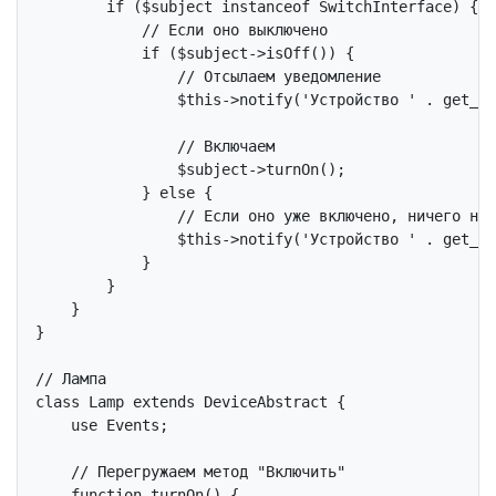
if
 ($subject 
instanceof
 SwitchInterface) {

// Если оно выключено
if
 ($subject->isOff()) {

// Отсылаем уведомление
$this
->notify(
'Устройство '
 . get_ob
// Включаем
                $subject->turnOn();

            } 
else
 {

// Если оно уже включено, ничего не 
$this
->notify(
'Устройство '
 . get_ob
            }

        }

    }

}

// Лампа
class
Lamp
extends
DeviceAbstract
{

use
Events
;

// Перегружаем метод "Включить"
function
turnOn
()
{
