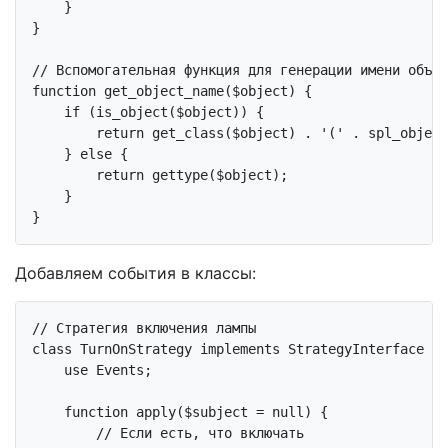
    }

}

// Вспомогательная функция для генерации имени объек
function
get_object_name
($object)
{

if
 (is_object($object)) {

return
 get_class($object) . 
'('
 . spl_object
    } 
else
 {

return
 gettype($object);

    }

Добавляем события в классы:
// Стратегия включения лампы
class
TurnOnStrategy
implements
StrategyInterface
{

use
Events
;

function
apply
($subject = null)
{

// Если есть, что включать