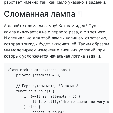
работает именно так, как было указано в задании.
Сломанная лампа
¶
А давайте сломаем лампу! Как вам идея? Пусть
лампа включается не с первого раза, а с третьего.
И специально для этой лампы напишем стратегию,
которая трижды будет включать её. Таким образом
мы моделируем изменение внешних условий, при
которых усложняется начальная логика задачи.
class
BrokenLamp
extends
Lamp
{

private
 $attempts = 
0
;

// Перегружаем метод "Включить"
function
turnOn
()
{

if
 (++
$this
->attempts < 
3
) {

$this
->notify(
'Что-то заело, не могу вкл
        } 
else
 {

parent
::turnOn();
