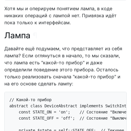
Хотя мы и оперируем понятием лампа, в коде
никаких операций с лампой нет. Привязка идёт
пока только к интерфейсам.
Лампа
¶
Давайте ещё подумаем, что представляет из себя
лампа? Если оглянуться в начало, то мы сказали,
что лампа есть "какой-то прибор" и даже
определили поведение этого прибора. Осталось
только реализовать сначала "какой-то прибор" и
на его основе сделать лампу:
// Какой-то прибор
abstract
class
DeviceAbstract
implements
SwitchInter
const
 STATE_ON = 
'on'
;    
// Состояние "Включено
const
 STATE_OFF = 
'off'
;  
// Состояние "Выключен
private
 $state = 
self
::STATE_OFF;  
// Текущее со