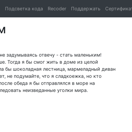
и
Подсветка кода
Recoder
Поддержать
Сертифика
м
 не задумываясь отвечу - стать маленьким!
е. Тогда я бы смог жить в доме из целой
ыла бы шоколадная лестница, мармеладный диван
т, не подумайте, что я сладкоежка, но кто
осле обеда я бы отправлялся в море на
следовать неизведанные уголки мира.