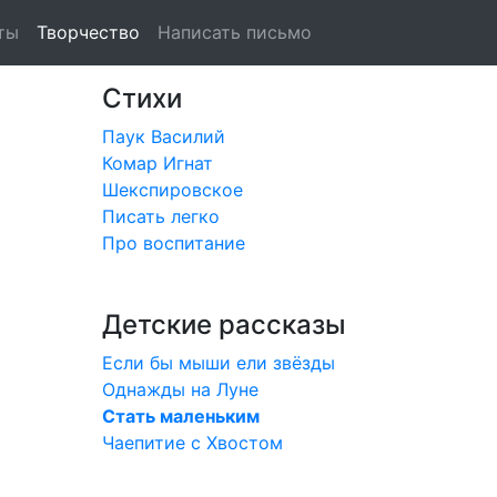
ты
Творчество
Написать письмо
Стихи
Паук Василий
Комар Игнат
Шекспировское
Писать легко
Про воспитание
Детские рассказы
Если бы мыши ели звёзды
Однажды на Луне
Стать маленьким
Чаепитие с Хвостом